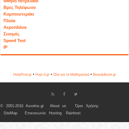
Φθηνό πετρέλαιο
Βρες Τηλέφωνο
Κομπιουτεράκι
Πλοία
Αεροπλάνα
Σεισμός
Speed Test
IP
•
•
•
HelpPost.gr
Popi-it.gr
Όλα για τα Μαθηματικά
ΒeautyΒook.gr
© 2001-2016 Asxetos.gr
About us
Όροι Χρήσης
SiteMap
Επικοινωνία
Hosting
Rainhost