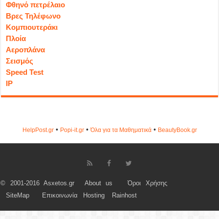
Φθηνό πετρέλαιο
Βρες Τηλέφωνο
Κομπιουτεράκι
Πλοία
Αεροπλάνα
Σεισμός
Speed Test
IP
•
•
•
HelpPost.gr
Popi-it.gr
Όλα για τα Μαθηματικά
ΒeautyΒook.gr
© 2001-2016 Asxetos.gr
About us
Όροι Χρήσης
SiteMap
Επικοινωνία
Hosting
Rainhost