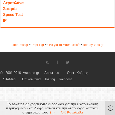
Αεροπλάνα
Σεισμός
Speed Test
IP
•
•
•
HelpPost.gr
Popi-it.gr
Όλα για τα Μαθηματικά
ΒeautyΒook.gr
© 2001-2016 Asxetos.gr
About us
Όροι Χρήσης
SiteMap
Επικοινωνία
Hosting
Rainhost
Το asxetos.gr χρησιμοποιεί cookies για την εξατομίκευση
περιεχομένου και διαφημίσεων και την λειτουργία κάποιων
υπηρεσιών του.
(..)
OK Κατάλαβα