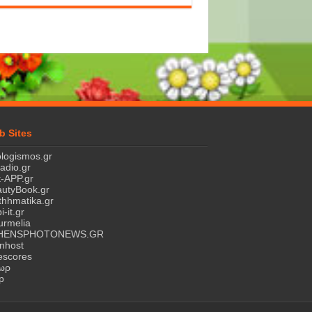
b Sites
logismos.gr
ladio.gr
-APP.gr
utyBook.gr
hhmatika.gr
i-it.gr
rmelia
HENSPHOTONEWS.GR
nhost
escores
τωρ
p