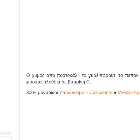
Ο χυμός από πορτοκάλι, το γκρέιπφρουτ, το πεπόνι, ο
φρούτα πλούσια σε βιταμίνη C.
300+ μοναδικοί
Υπολογισμοί - Calculators
●
VresKEP.g