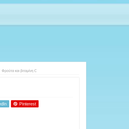
Φρούτα και βιταμίνη C
edIn
Pinterest