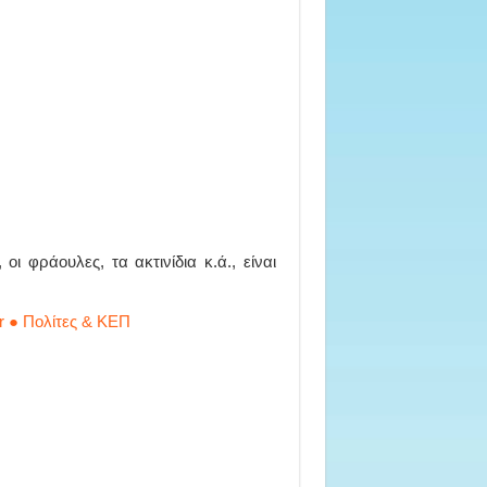
ι φράουλες, τα ακτινίδια κ.ά., είναι
r ● Πολίτες & ΚΕΠ