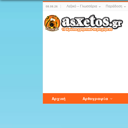
Λεξικό – Γλωσσάρια
Παράδοση
08.08.26
Αρχική
Αρθογραφία