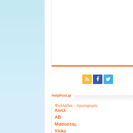
HelpPost.gr
Φυλλάδια - προσφορές
Λιντλ
ΑΒ
Μασούτης
Vicko