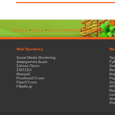
•
•
•
HelpPost.gr
Popi-it.gr
Όλα για τα Μαθηματικά
ΒeautyΒook.gr
Web Προτάσεις
We
Social Media Monitoring
Ypo
Διαφημιστικα Δωρα
Fyl
Σάλτσα Πέστο
Get
ΣΝΙΤΣΕΛ
Bea
Μακιγιάζ
Mat
ProsforesCY.com
Pop
FlyerCY.com
Gou
Filladio.gr
AT
Rai
Liv
Ιά
iPo