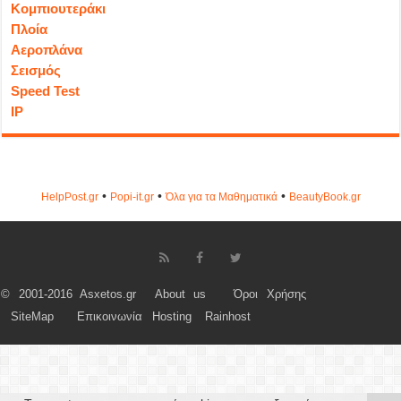
Κομπιουτεράκι
Πλοία
Αεροπλάνα
Σεισμός
Speed Test
IP
•
•
•
HelpPost.gr
Popi-it.gr
Όλα για τα Μαθηματικά
ΒeautyΒook.gr
© 2001-2016 Asxetos.gr
About us
Όροι Χρήσης
SiteMap
Επικοινωνία
Hosting
Rainhost