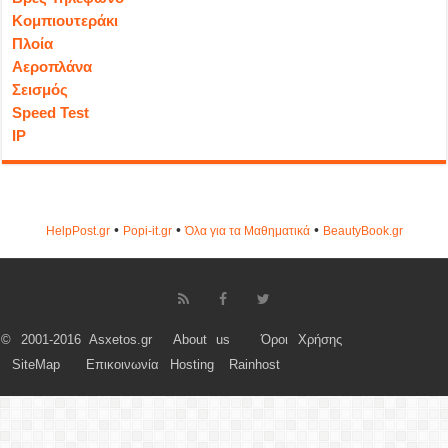
Κομπιουτεράκι
Πλοία
Αεροπλάνα
Σεισμός
Speed Test
IP
•
•
•
HelpPost.gr
Popi-it.gr
Όλα για τα Μαθηματικά
ΒeautyΒook.gr
© 2001-2016 Asxetos.gr
About us
Όροι Χρήσης
SiteMap
Επικοινωνία
Hosting
Rainhost