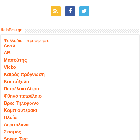
HelpPost.gr
Φυλλάδια - προσφορές
Λιντλ
ΑΒ
Μασούτης
Vicko
Καιρός πρόγνωση
Καυσόξυλα
Πετρέλαιο Λίτρα
Φθηνό πετρέλαιο
Βρες Τηλέφωνο
Κομπιουτεράκι
Πλοία
Αεροπλάνα
Σεισμός
Speed Test