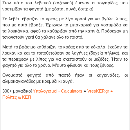
Στον πάτο του λεβετιού (καζανιού) έμεναν οι τσιγαρίδες που
νοστιμίζαν τα φαγητά (με χόρτα, αυγά, όσπρια).
Σε λεβέτι έβραζαν το κρέας με λίγο κρασί για να βγάλει λίπος,
που με αυτό έβραζε. Έριχναν τα μπαχαρικά για νοστιμάδα κα
τα λουκάνικα, αφού τα καθάριζαν από την καπνιά. Πρόσεχαν μη
τσικνιστούν γιατί θα χάλαγε όλο το παστό.
Μετά το βράσιμο καθάριζαν το κρέας από τα κόκαλα, έκοβαν τα
λουκάνικα και τα τοποθετούσαν σε λαγήνες (δοχεία πήλινα), και
τα περιέχεαν με λίπος για να σκεπαστούν οι μεζέδες. Ήταν το
φαγητό για όλο το χρόνο. Μ’αυτό φίλευαν και τους ξένους.
Ονομαστό φαγητό από παστό ήταν οι καγιανάδες, οι
αλιμοκαγιανάδες με κρεμύδι κι αυγά.
300+ μοναδικοί
Υπολογισμοί - Calculators
●
VresKEP.gr ●
Πολίτες & ΚΕΠ