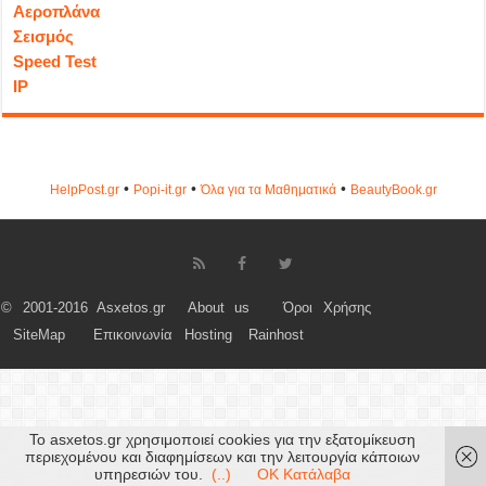
Αεροπλάνα
Σεισμός
Speed Test
IP
•
•
•
HelpPost.gr
Popi-it.gr
Όλα για τα Μαθηματικά
ΒeautyΒook.gr
© 2001-2016 Asxetos.gr
About us
Όροι Χρήσης
SiteMap
Επικοινωνία
Hosting
Rainhost
Το asxetos.gr χρησιμοποιεί cookies για την εξατομίκευση
περιεχομένου και διαφημίσεων και την λειτουργία κάποιων
υπηρεσιών του.
(..)
OK Κατάλαβα