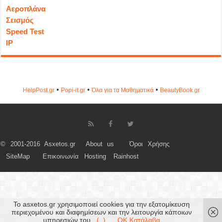
Αεροπλάνα
Σεισμός
Speed Test
IP
•
•
•
HelpPost.gr
Popi-it.gr
Όλα για τα Μαθηματικά
ΒeautyΒook.gr
© 2001-2016 Asxetos.gr
About us
Όροι Χρήσης
SiteMap
Επικοινωνία
Hosting
Rainhost
Το asxetos.gr χρησιμοποιεί cookies για την εξατομίκευση
περιεχομένου και διαφημίσεων και την λειτουργία κάποιων
υπηρεσιών του.
(..)
OK Κατάλαβα