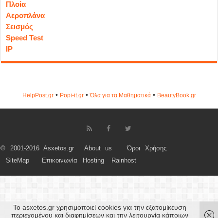
Πλοία
Αεροπλάνα
Σεισμός
Speed Test
IP
•
•
•
HelpPost.gr
Popi-it.gr
Όλα για τα Μαθηματικά
ΒeautyΒook.gr
© 2001-2016 Asxetos.gr
About us
Όροι Χρήσης
SiteMap
Επικοινωνία
Hosting
Rainhost
Το asxetos.gr χρησιμοποιεί cookies για την εξατομίκευση
περιεχομένου και διαφημίσεων και την λειτουργία κάποιων