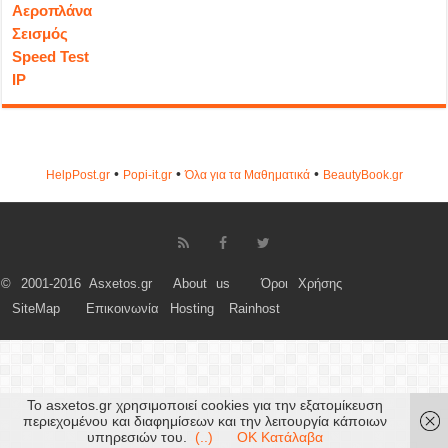
Αεροπλάνα
Σεισμός
Speed Test
IP
•
•
•
HelpPost.gr
Popi-it.gr
Όλα για τα Μαθηματικά
ΒeautyΒook.gr
© 2001-2016 Asxetos.gr
About us
Όροι Χρήσης
SiteMap
Επικοινωνία
Hosting
Rainhost
Το asxetos.gr χρησιμοποιεί cookies για την εξατομίκευση
περιεχομένου και διαφημίσεων και την λειτουργία κάποιων
υπηρεσιών του.
(..)
OK Κατάλαβα