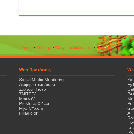
•
•
•
HelpPost.gr
Popi-it.gr
Όλα για τα Μαθηματικά
ΒeautyΒook.gr
Web Προτάσεις
We
Social Media Monitoring
Ypo
Διαφημιστικα Δωρα
Fyl
Σάλτσα Πέστο
Get
ΣΝΙΤΣΕΛ
Bea
Μακιγιάζ
Mat
ProsforesCY.com
Pop
FlyerCY.com
Gou
Filladio.gr
AT
Rai
Liv
Ιά
iPo