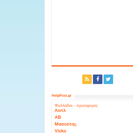
HelpPost.gr
Φυλλάδια - προσφορές
Λιντλ
ΑΒ
Μασούτης
Vicko