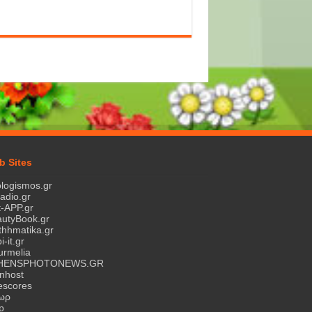
b Sites
logismos.gr
ladio.gr
-APP.gr
utyBook.gr
hhmatika.gr
i-it.gr
rmelia
HENSPHOTONEWS.GR
nhost
escores
τωρ
p