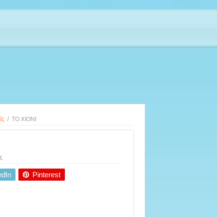
ές
/
ΤΟ ΧΙΟΝΙ
ς
edIn
Pinterest