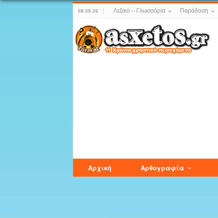
Λεξικό – Γλωσσάρια
Παράδοση
08.08.26
Αρχική
Αρθογραφία