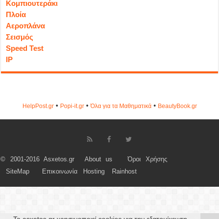
Κομπιουτεράκι
Πλοία
Αεροπλάνα
Σεισμός
Speed Test
IP
•
•
•
HelpPost.gr
Popi-it.gr
Όλα για τα Μαθηματικά
ΒeautyΒook.gr
© 2001-2016 Asxetos.gr
About us
Όροι Χρήσης
SiteMap
Επικοινωνία
Hosting
Rainhost