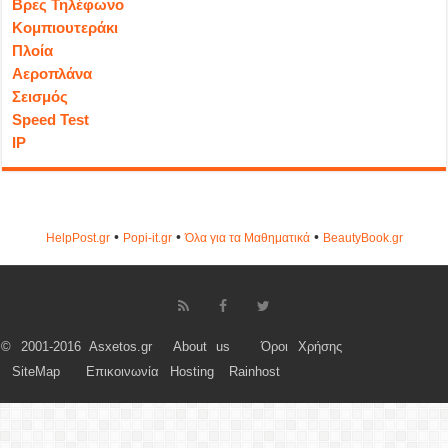
Βρες Τηλέφωνο
Κομπιουτεράκι
Πλοία
Αεροπλάνα
Σεισμός
Speed Test
IP
•
•
•
HelpPost.gr
Popi-it.gr
Όλα για τα Μαθηματικά
ΒeautyΒook.gr
© 2001-2016 Asxetos.gr
About us
Όροι Χρήσης
SiteMap
Επικοινωνία
Hosting
Rainhost