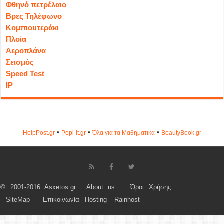
Φθηνό πετρέλαιο
Βρες Τηλέφωνο
Κομπιουτεράκι
Πλοία
Αεροπλάνα
Σεισμός
Speed Test
IP
•
•
•
HelpPost.gr
Popi-it.gr
Όλα για τα Μαθηματικά
ΒeautyΒook.gr
© 2001-2016 Asxetos.gr
About us
Όροι Χρήσης
SiteMap
Επικοινωνία
Hosting
Rainhost