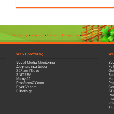
•
•
•
HelpPost.gr
Popi-it.gr
Όλα για τα Μαθηματικά
ΒeautyΒook.gr
Web Προτάσεις
We
Social Media Monitoring
Ypo
Διαφημιστικα Δωρα
Fyl
Σάλτσα Πέστο
Get
ΣΝΙΤΣΕΛ
Bea
Μακιγιάζ
Mat
ProsforesCY.com
Pop
FlyerCY.com
Gou
Filladio.gr
AT
Rai
Liv
Ιά
iPo