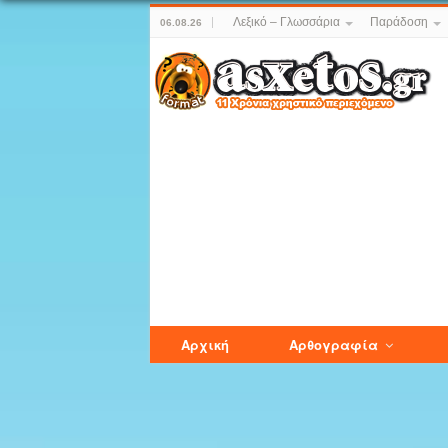
Λεξικό – Γλωσσάρια
Παράδοση
06.08.26
Αρχική
Αρθογραφία