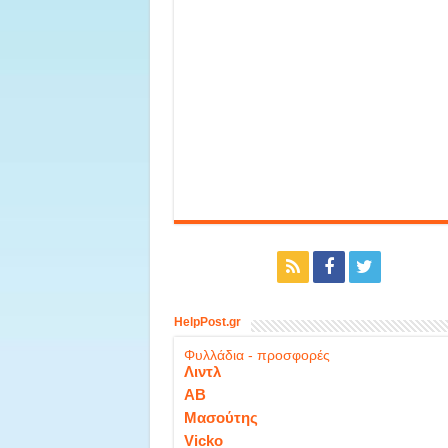
HelpPost.gr
Φυλλάδια - προσφορές
Λιντλ
ΑΒ
Μασούτης
Vicko