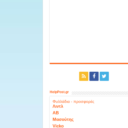
HelpPost.gr
Φυλλάδια - προσφορές
Λιντλ
ΑΒ
Μασούτης
Vicko