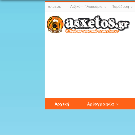
Λεξικό – Γλωσσάρια
Παράδοση
07.08.26
Αρχική
Αρθογραφία