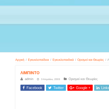
Αρχική
/
Εγκυκλοπαίδεια
/
Εγκυκλοπαιδικά
/
Ορισμοί και Θεωρίες
/
Λ
ΛΙΜΠΙΝΤΟ
admin
Ορισμοί και Θεωρίες
3 Απριλίου, 2003
Facebook
Twitter
Google +
Link