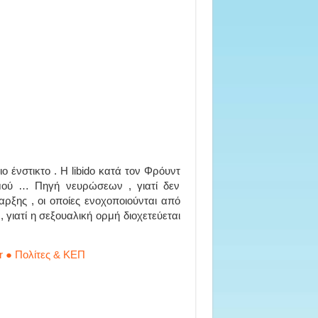
ο ένστικτο . Η libido κατά τον Φρόυντ
μού … Πηγή νευρώσεων , γιατί δεν
αρξης , οι οποίες ενοχοποιούνται από
 γιατί η σεξουαλική ορμή διοχετεύεται
r ● Πολίτες & ΚΕΠ