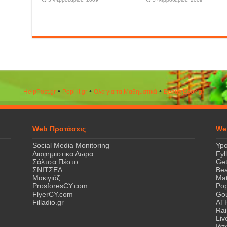
•
•
•
HelpPost.gr
Popi-it.gr
Όλα για τα Μαθηματικά
ΒeautyΒook.gr
Web Προτάσεις
We
Social Media Monitoring
Ypo
Διαφημιστικα Δωρα
Fyl
Σάλτσα Πέστο
Get
ΣΝΙΤΣΕΛ
Bea
Μακιγιάζ
Mat
ProsforesCY.com
Pop
FlyerCY.com
Gou
Filladio.gr
AT
Rai
Liv
Ιά