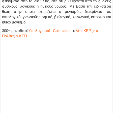
φτιαγμένα από το ίδιο υλικό, είτε ότι ρυθμίζονται από τους ίδιους
φυσικούς, λογικούς ή ηθικούς νόμους. Με βάση την ειδικότερη
θέση στην οποία στηρίζεται ο μονισμός, διακρίνεται σε
οντολογικό, γνωσιοθεωρητικό, βιολογικό, κοινωνικό, ιστορικό και
ηθικό μονισμό.
300+ μοναδικοί
Υπολογισμοί - Calculators
●
VresKEP.gr ●
Πολίτες & ΚΕΠ