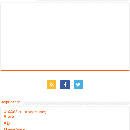
HelpPost.gr
Φυλλάδια - προσφορές
Λιντλ
ΑΒ
Μασούτης