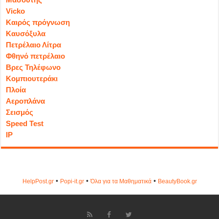
Vicko
Καιρός πρόγνωση
Καυσόξυλα
Πετρέλαιο Λίτρα
Φθηνό πετρέλαιο
Βρες Τηλέφωνο
Κομπιουτεράκι
Πλοία
Αεροπλάνα
Σεισμός
Speed Test
IP
•
•
•
HelpPost.gr
Popi-it.gr
Όλα για τα Μαθηματικά
ΒeautyΒook.gr