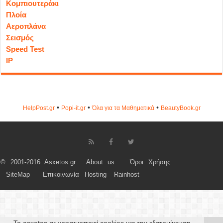
Κομπιουτεράκι
Πλοία
Αεροπλάνα
Σεισμός
Speed Test
IP
•
•
•
HelpPost.gr
Popi-it.gr
Όλα για τα Μαθηματικά
ΒeautyΒook.gr
© 2001-2016 Asxetos.gr
About us
Όροι Χρήσης
SiteMap
Επικοινωνία
Hosting
Rainhost