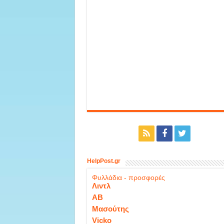
HelpPost.gr
Φυλλάδια - προσφορές
Λιντλ
ΑΒ
Μασούτης
Vicko