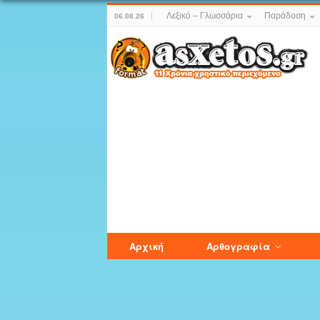
Λεξικό – Γλωσσάρια
Παράδοση
06.08.26
Αρχική
Αρθογραφία