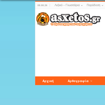
Λεξικό – Γλωσσάρια
Παράδοση
08.08.26
Αρχική
Αρθογραφία