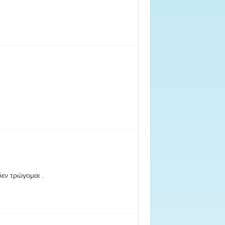
δεν τρώγομαι .