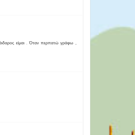
γάιδαρος είμαι . Όταν περπατώ γράφω ,