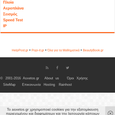
Πλοία
Αεροπλάνα
Σεισμός
Speed Test
IP
•
•
•
HelpPost.gr
Popi-it.gr
Όλα για τα Μαθηματικά
ΒeautyΒook.gr
© 2001-2016 Asxetos.gr
About us
Όροι Χρήσης
SiteMap
Επικοινωνία
Hosting
Rainhost
Το asxetos.gr χρησιμοποιεί cookies για την εξατομίκευση
περιεχομένου και διαφημίσεων και την λειτουργία κάποιων