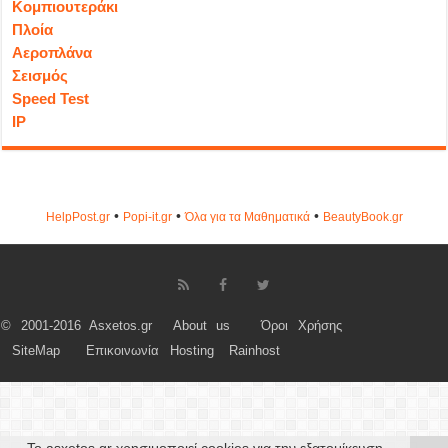
Κομπιουτεράκι
Πλοία
Αεροπλάνα
Σεισμός
Speed Test
IP
•
•
•
HelpPost.gr
Popi-it.gr
Όλα για τα Μαθηματικά
ΒeautyΒook.gr
© 2001-2016 Asxetos.gr
About us
Όροι Χρήσης
SiteMap
Επικοινωνία
Hosting
Rainhost