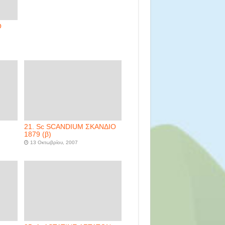
Ο
21. Sc SCANDIUM ΣΚΑΝΔΙΟ
1879 (β)
13 Οκτωβρίου, 2007