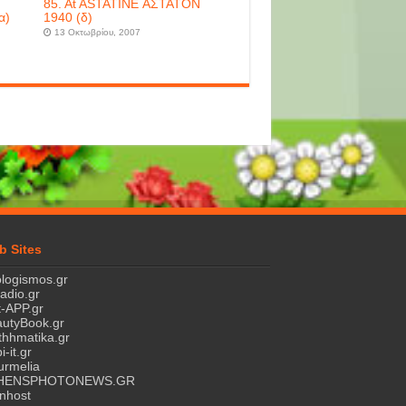
85. At ASTATINE ΑΣΤΑΤΟΝ
α)
1940 (δ)
13 Οκτωβρίου, 2007
b Sites
logismos.gr
ladio.gr
-APP.gr
utyBook.gr
hhmatika.gr
i-it.gr
rmelia
HENSPHOTONEWS.GR
nhost