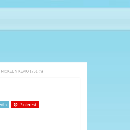
i NICKEL ΝΙΚΕΛΙΟ 1751 (η)
edIn
Pinterest