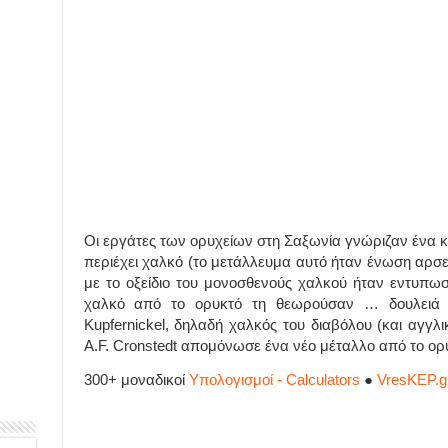
Οι εργάτες των ορυχείων στη Σαξωνία γνώριζαν ένα
περιέχει χαλκό (το μετάλλευμα αυτό ήταν ένωση αρσεν
με το οξείδιο του μονοσθενούς χαλκού ήταν εντυπω
χαλκό από το ορυκτό τη θεωρούσαν … δουλειά τ
Kupfernickel, δηλαδή χαλκός του διαβόλου (και αγγλι
A.F. Cronstedt απομόνωσε ένα νέο μέταλλο από το ορυ
300+ μοναδικοί
Υπολογισμοί - Calculators
●
VresKEP.g