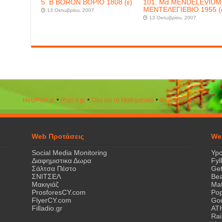
5. B BORON ΒΟΡΙΟ 1808 (ε)
101. Md MENDELEVIUM
ΜΕΝΤΕΛΕΓΙΕΒΙΟ 1955 (
13 Οκτωβρίου, 2007
13 Οκτωβρίου, 2007
•
•
•
HelpPost.gr
Popi-it.gr
Όλα για τα Μαθηματικά
ΒeautyΒook.gr
Web Προτάσεις
We
Social Media Monitoring
Ypo
Διαφημιστικα Δωρα
Fyl
Σάλτσα Πέστο
Get
ΣΝΙΤΣΕΛ
Bea
Μακιγιάζ
Mat
ProsforesCY.com
Pop
FlyerCY.com
Gou
Filladio.gr
AT
Rai