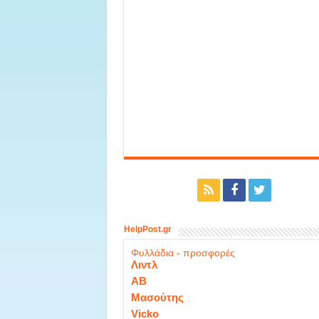
HelpPost.gr
Φυλλάδια - προσφορές
Λιντλ
ΑΒ
Μασούτης
Vicko