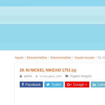
Αρχική
/
Εγκυκλοπαίδεια
/
Εγκυκλοπαιδικά
/
Χημικά στοιχεία
/
28. N
28. Ni NICKEL ΝΙΚΕΛΙΟ 1751 (η)
admin
Χημικά στοιχεία
13 Οκτωβρίου, 2007
Facebook
Twitter
Google +
Link