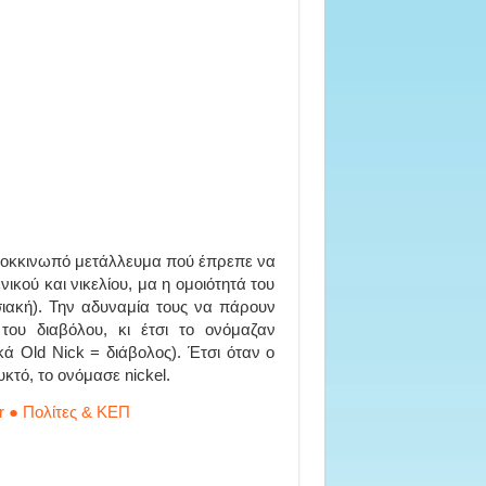
 κοκκινωπό μετάλλευμα πού έπρεπε να
ικού και νικελίου, μα η ομοιότητά του
σιακή). Την αδυναμία τους να πάρουν
ου διαβόλου, κι έτσι το ονόμαζαν
κά Old Nick = διάβολος). Έτσι όταν ο
κτό, το ονόμασε nickel.
r ● Πολίτες & ΚΕΠ