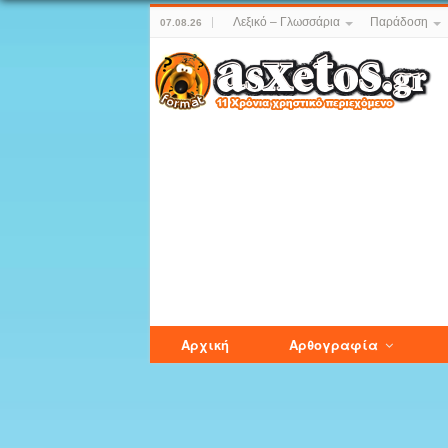
Λεξικό – Γλωσσάρια
Παράδοση
07.08.26
Αρχική
Αρθογραφία