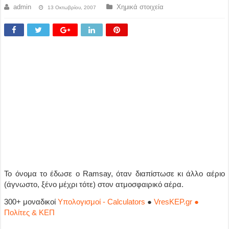
admin
Χημικά στοιχεία
13 Οκτωβρίου, 2007
Το όνομα το έδωσε ο Ramsay, όταν διαπίστωσε κι άλλο αέριο
(άγνωστο, ξένο μέχρι τότε) στον ατμοσφαιρικό αέρα.
300+ μοναδικοί
Υπολογισμοί - Calculators
●
VresKEP.gr ●
Πολίτες & ΚΕΠ