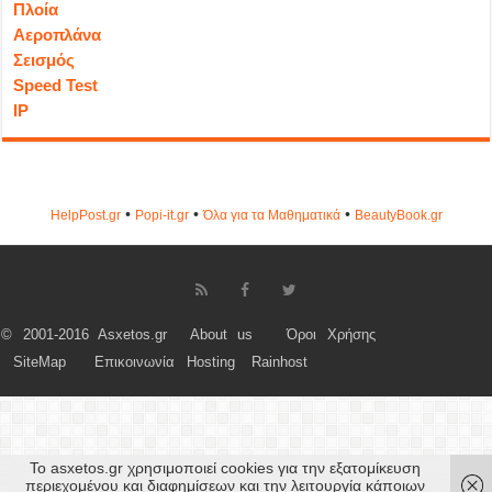
Πλοία
Αεροπλάνα
Σεισμός
Speed Test
IP
•
•
•
HelpPost.gr
Popi-it.gr
Όλα για τα Μαθηματικά
ΒeautyΒook.gr
© 2001-2016 Asxetos.gr
About us
Όροι Χρήσης
SiteMap
Επικοινωνία
Hosting
Rainhost
Το asxetos.gr χρησιμοποιεί cookies για την εξατομίκευση
περιεχομένου και διαφημίσεων και την λειτουργία κάποιων