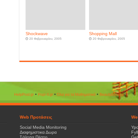
Shockwave
Shopping Mall
20 Φεβρουαρίου, 2005
20 Φεβρουαρίου, 2005
•
•
•
HelpPost.gr
Popi-it.gr
Όλα για τα Μαθηματικά
ΒeautyΒook.gr
Web Προτάσεις
We
Social Media Monitoring
Ypo
Διαφημιστικα Δωρα
Fyl
Σάλτσα Πέστο
Get