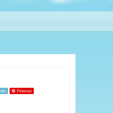
edIn
Pinterest