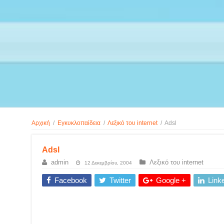
Αρχική
/
Εγκυκλοπαίδεια
/
Λεξικό του internet
/
Adsl
Adsl
admin
Λεξικό του internet
12 Δεκεμβρίου, 2004
Facebook
Twitter
Google +
Link