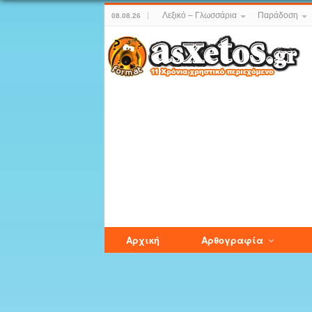
Λεξικό – Γλωσσάρια
Παράδοση
08.08.26
Αρχική
Αρθογραφία