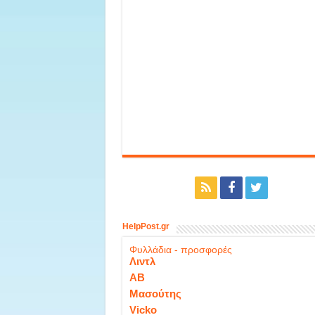
HelpPost.gr
Φυλλάδια - προσφορές
Λιντλ
ΑΒ
Μασούτης
Vicko