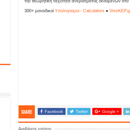
την θεωρητική ταχύτητα ανεβάσματος δεδομένων στο In
300+ μοναδικοί
Υπολογισμοί - Calculators
●
VresKEP.g
Facebook
Twitter
Google +
Share
Διαβάστε επίσης