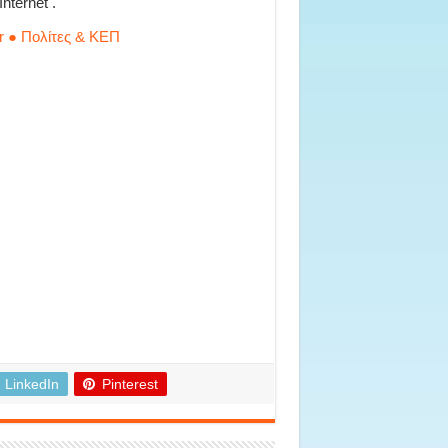
ternet .
r ● Πολίτες & ΚΕΠ
LinkedIn
Pinterest