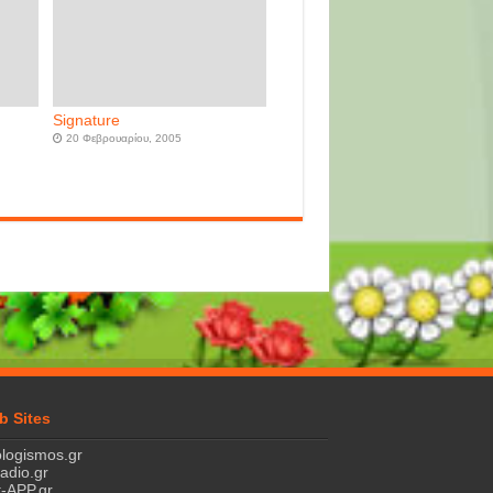
Signature
20 Φεβρουαρίου, 2005
b Sites
logismos.gr
ladio.gr
-APP.gr