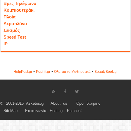
Βρες Τηλέφωνο
Κομπιουτεράκι
Πλοία
Αεροπλάνα
Σεισμός
Speed Test
IP
•
•
•
HelpPost.gr
Popi-it.gr
Όλα για τα Μαθηματικά
ΒeautyΒook.gr
© 2001-2016 Asxetos.gr
About us
Όροι Χρήσης
SiteMap
Επικοινωνία
Hosting
Rainhost