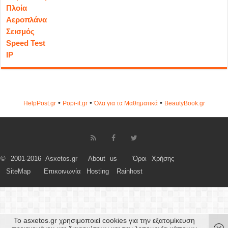
Πλοία
Αεροπλάνα
Σεισμός
Speed Test
IP
•
•
•
HelpPost.gr
Popi-it.gr
Όλα για τα Μαθηματικά
ΒeautyΒook.gr
© 2001-2016 Asxetos.gr
About us
Όροι Χρήσης
SiteMap
Επικοινωνία
Hosting
Rainhost
Το asxetos.gr χρησιμοποιεί cookies για την εξατομίκευση