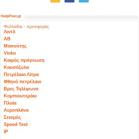
HelpPost.gr
Φυλλάδια - προσφορές
Λιντλ
ΑΒ
Μασούτης
Vicko
Καιρός πρόγνωση
Καυσόξυλα
Πετρέλαιο Λίτρα
Φθηνό πετρέλαιο
Βρες Τηλέφωνο
Κομπιουτεράκι
Πλοία
Αεροπλάνα
Σεισμός
Speed Test
IP