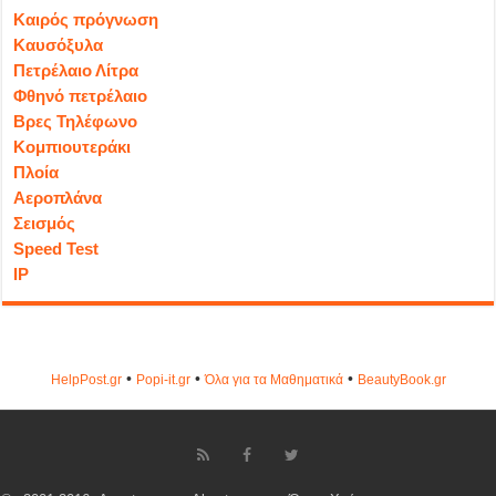
Καιρός πρόγνωση
Καυσόξυλα
Πετρέλαιο Λίτρα
Φθηνό πετρέλαιο
Βρες Τηλέφωνο
Κομπιουτεράκι
Πλοία
Αεροπλάνα
Σεισμός
Speed Test
IP
•
•
•
HelpPost.gr
Popi-it.gr
Όλα για τα Μαθηματικά
ΒeautyΒook.gr