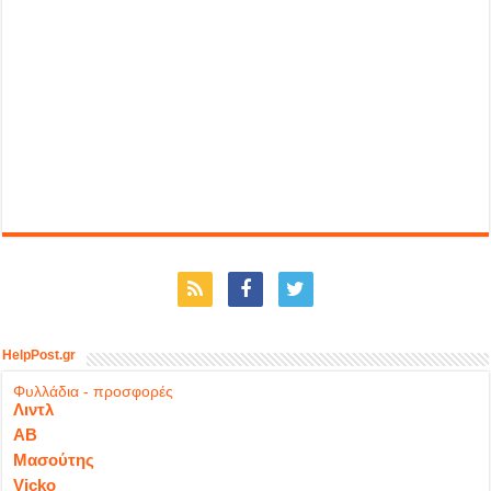
HelpPost.gr
Φυλλάδια - προσφορές
Λιντλ
ΑΒ
Μασούτης
Vicko