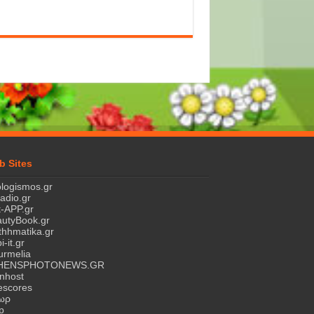
b Sites
logismos.gr
ladio.gr
-APP.gr
utyBook.gr
hhmatika.gr
i-it.gr
rmelia
HENSPHOTONEWS.GR
nhost
escores
τωρ
p