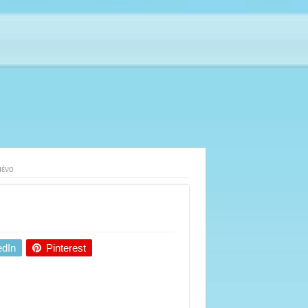
μένο
edIn
Pinterest