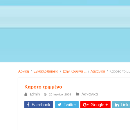
Αρχική
/
Εγκυκλοπαίδεια
/
Στην Κουζίνα ...
/
Λαχανικά
/
Καρότο τριμ
Καρότο τριμμένο
admin
Λαχανικά
25 Ιουνίου, 2008
Facebook
Twitter
Google +
Link