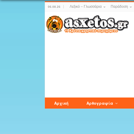
Λεξικό – Γλωσσάρια
Παράδοση
06.08.26
Αρχική
Αρθογραφία