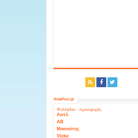
HelpPost.gr
Φυλλάδια - προσφορές
Λιντλ
ΑΒ
Μασούτης
Vicko