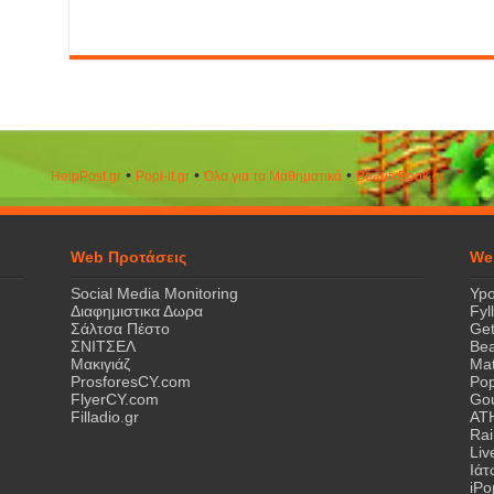
•
•
•
HelpPost.gr
Popi-it.gr
Όλα για τα Μαθηματικά
ΒeautyΒook.gr
Web Προτάσεις
We
Social Media Monitoring
Ypo
Διαφημιστικα Δωρα
Fyl
Σάλτσα Πέστο
Get
ΣΝΙΤΣΕΛ
Bea
Μακιγιάζ
Mat
ProsforesCY.com
Pop
FlyerCY.com
Gou
Filladio.gr
AT
Rai
Liv
Ιά
iPo