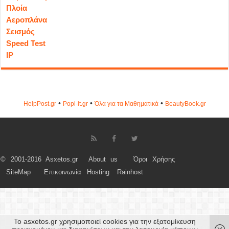
Πλοία
Αεροπλάνα
Σεισμός
Speed Test
IP
•
•
•
HelpPost.gr
Popi-it.gr
Όλα για τα Μαθηματικά
ΒeautyΒook.gr
© 2001-2016 Asxetos.gr
About us
Όροι Χρήσης
SiteMap
Επικοινωνία
Hosting
Rainhost
Το asxetos.gr χρησιμοποιεί cookies για την εξατομίκευση