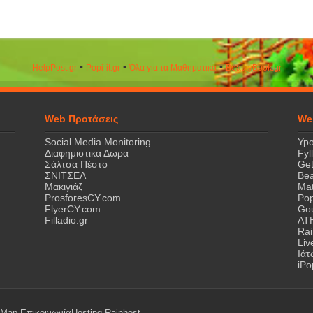
•
•
•
HelpPost.gr
Popi-it.gr
Όλα για τα Μαθηματικά
ΒeautyΒook.gr
Web Προτάσεις
We
Social Media Monitoring
Ypo
Διαφημιστικα Δωρα
Fyl
Σάλτσα Πέστο
Get
ΣΝΙΤΣΕΛ
Bea
Μακιγιάζ
Mat
ProsforesCY.com
Pop
FlyerCY.com
Gou
Filladio.gr
AT
Rai
Liv
Ιά
iPo