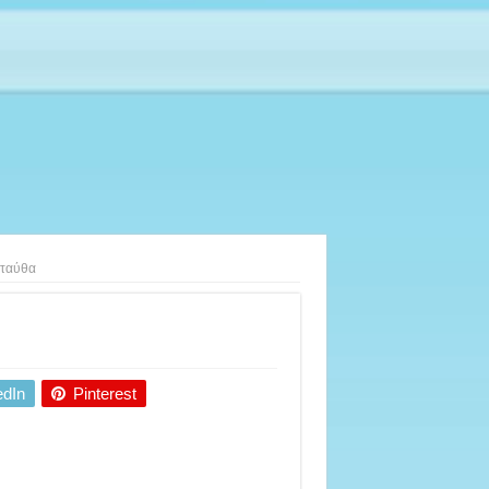
ταύθα
edIn
Pinterest