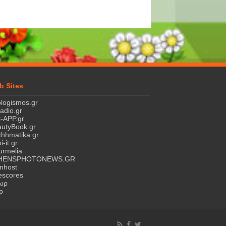
b Sites
logismos.gr
ladio.gr
-APP.gr
utyBook.gr
hhmatika.gr
i-it.gr
rmelia
HENSPHOTONEWS.GR
nhost
escores
τωρ
p