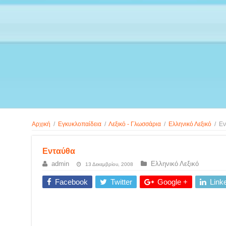
Αρχική
/
Εγκυκλοπαίδεια
/
Λεξικό - Γλωσσάρια
/
Ελληνικό Λεξικό
/
Εν
Ενταύθα
admin
Ελληνικό Λεξικό
13 Δεκεμβρίου, 2008
Facebook
Twitter
Google +
Link