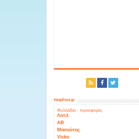
HelpPost.gr
Φυλλάδια - προσφορές
Λιντλ
ΑΒ
Μασούτης
Vicko