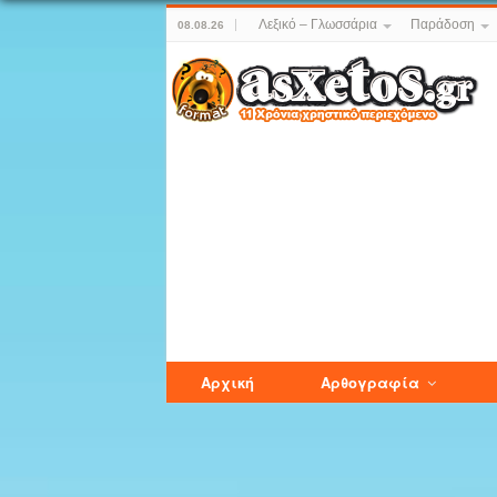
Λεξικό – Γλωσσάρια
Παράδοση
08.08.26
Αρχική
Αρθογραφία