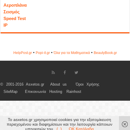
Αεροπλάνα
Σεισμός
Speed Test
IP
•
•
•
HelpPost.gr
Popi-it.gr
Όλα για τα Μαθηματικά
ΒeautyΒook.gr
© 2001-2016 Asxetos.gr
About us
Όροι Χρήσης
SiteMap
Επικοινωνία
Hosting
Rainhost
Το asxetos.gr χρησιμοποιεί cookies για την εξατομίκευση
περιεχομένου και διαφημίσεων και την λειτουργία κάποιων
υπηρεσιών του.
(..)
OK Κατάλαβα