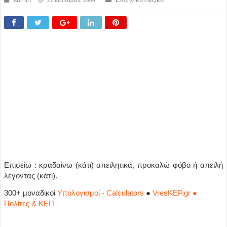
21 Ιανουαρίου, 2009
Επισείω : κραδαίνω (κάτι) απειλητικά, προκαλώ φόβο ή απειλή
λέγοντας (κάτι).
300+ μοναδικοί
Υπολογισμοί - Calculators
●
VresKEP.gr ●
Πολίτες & ΚΕΠ