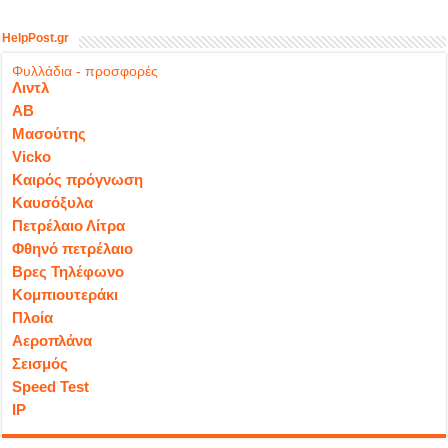
HelpPost.gr
Φυλλάδια - προσφορές
Λιντλ
ΑΒ
Μασούτης
Vicko
Καιρός πρόγνωση
Καυσόξυλα
Πετρέλαιο Λίτρα
Φθηνό πετρέλαιο
Βρες Τηλέφωνο
Κομπιουτεράκι
Πλοία
Αεροπλάνα
Σεισμός
Speed Test
IP