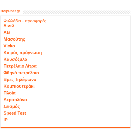
HelpPost.gr
Φυλλάδια - προσφορές
Λιντλ
ΑΒ
Μασούτης
Vicko
Καιρός πρόγνωση
Καυσόξυλα
Πετρέλαιο Λίτρα
Φθηνό πετρέλαιο
Βρες Τηλέφωνο
Κομπιουτεράκι
Πλοία
Αεροπλάνα
Σεισμός
Speed Test
IP