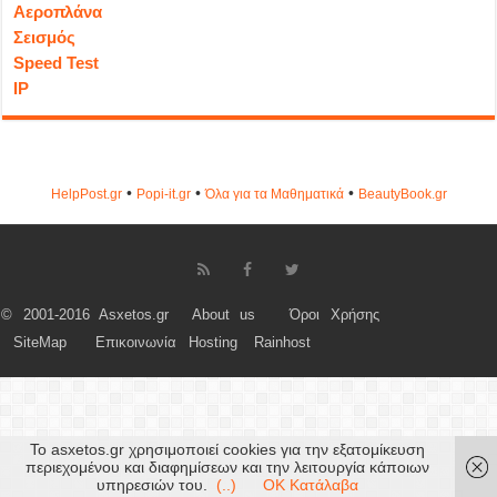
Αεροπλάνα
Σεισμός
Speed Test
IP
•
•
•
HelpPost.gr
Popi-it.gr
Όλα για τα Μαθηματικά
ΒeautyΒook.gr
© 2001-2016 Asxetos.gr
About us
Όροι Χρήσης
SiteMap
Επικοινωνία
Hosting
Rainhost
Το asxetos.gr χρησιμοποιεί cookies για την εξατομίκευση
περιεχομένου και διαφημίσεων και την λειτουργία κάποιων
υπηρεσιών του.
(..)
OK Κατάλαβα