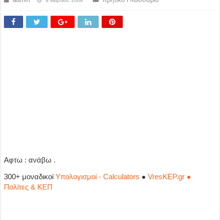
8 Μαρτίου, 2004
Αφτω : ανάβω .
300+ μοναδικοί
Υπολογισμοί - Calculators
●
VresKEP.gr ●
Πολίτες & ΚΕΠ