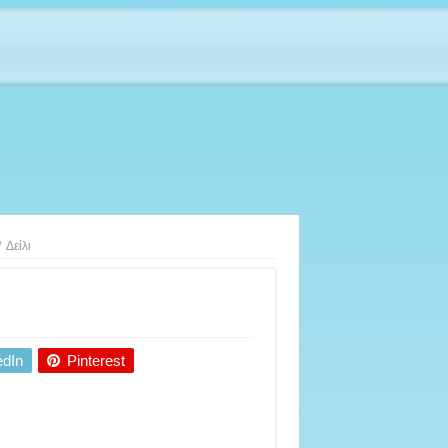
/
Δείλι
edIn
Pinterest