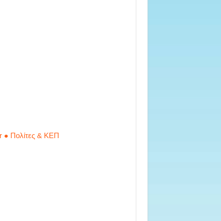
r ● Πολίτες & ΚΕΠ