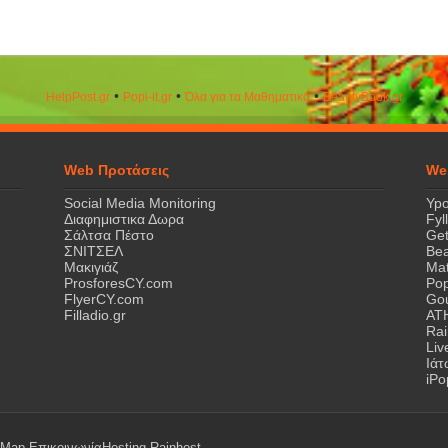
•
•
•
HelpPost.gr
Popi-it.gr
Όλα για τα Μαθηματικά
ΒeautyΒook.gr
Web Προτάσεις
We
Social Media Monitoring
Ypo
Διαφημιστικα Δωρα
Fyl
Σάλτσα Πέστο
Get
ΣΝΙΤΣΕΛ
Bea
Μακιγιάζ
Mat
ProsforesCY.com
Pop
FlyerCY.com
Gou
Filladio.gr
AT
Rai
Liv
Ιά
iPo