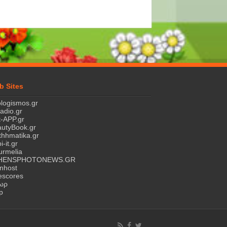
b Sites
logismos.gr
ladio.gr
-APP.gr
utyBook.gr
hhmatika.gr
i-it.gr
rmelia
HENSPHOTONEWS.GR
nhost
escores
τωρ
p