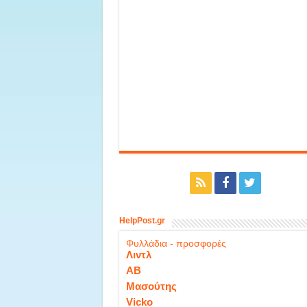
HelpPost.gr
Φυλλάδια - προσφορές
Λιντλ
ΑΒ
Μασούτης
Vicko