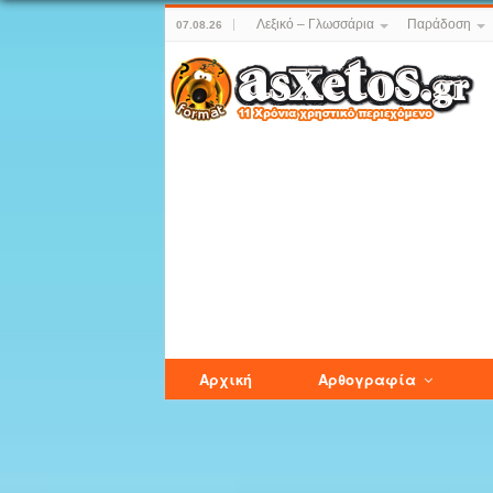
Λεξικό – Γλωσσάρια
Παράδοση
07.08.26
Αρχική
Αρθογραφία