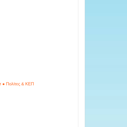
r ● Πολίτες & ΚΕΠ