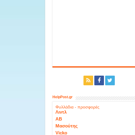
HelpPost.gr
Φυλλάδια - προσφορές
Λιντλ
ΑΒ
Μασούτης
Vicko