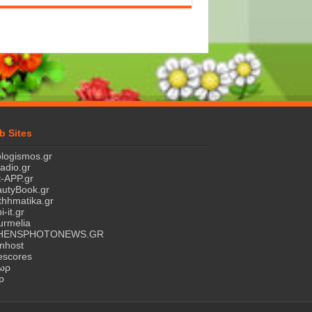
b Sites
logismos.gr
ladio.gr
-APP.gr
utyBook.gr
hhmatika.gr
i-it.gr
rmelia
HENSPHOTONEWS.GR
nhost
escores
τωρ
p