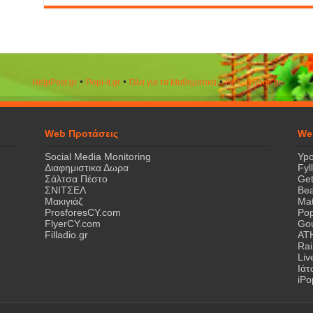
•
•
•
HelpPost.gr
Popi-it.gr
Όλα για τα Μαθηματικά
ΒeautyΒook.gr
Web Προτάσεις
We
Social Media Monitoring
Ypo
Διαφημιστικα Δωρα
Fyl
Σάλτσα Πέστο
Get
ΣΝΙΤΣΕΛ
Bea
Μακιγιάζ
Mat
ProsforesCY.com
Pop
FlyerCY.com
Gou
Filladio.gr
AT
Rai
Liv
Ιά
iPo