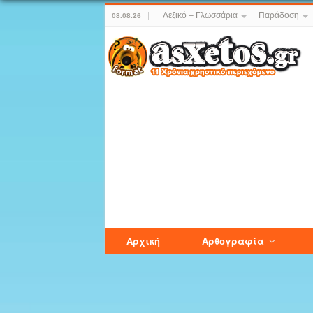
Λεξικό – Γλωσσάρια
Παράδοση
08.08.26
Αρχική
Αρθογραφία