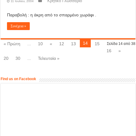
Κρητικό Γλωσσάριο
11 Ιουλίου, 2004
Παραβολή : η άκρη από το σπαρμένο χωράφι .
Συνέχεια »
14
« Πρώτη
...
10
«
12
13
15
Σελίδα 14 από 38
16
»
20
30
...
Τελευταία »
Find us on Facebook