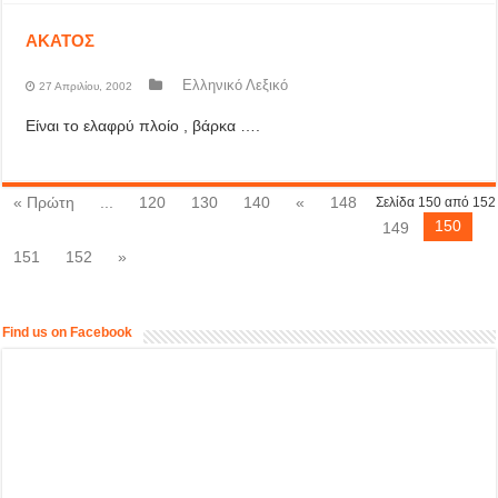
ΑΚΑΤΟΣ
Ελληνικό Λεξικό
27 Απριλίου, 2002
Είναι το ελαφρύ πλοίο , βάρκα ….
« Πρώτη
...
120
130
140
«
148
Σελίδα 150 από 152
150
149
151
152
»
Find us on Facebook