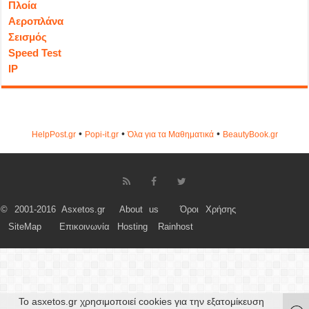
Πλοία
Αεροπλάνα
Σεισμός
Speed Test
IP
•
•
•
HelpPost.gr
Popi-it.gr
Όλα για τα Μαθηματικά
ΒeautyΒook.gr
© 2001-2016 Asxetos.gr
About us
Όροι Χρήσης
SiteMap
Επικοινωνία
Hosting
Rainhost
Το asxetos.gr χρησιμοποιεί cookies για την εξατομίκευση