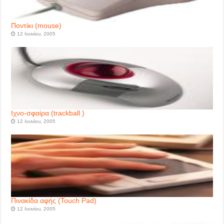
Ποντίκι (mouse)
12 Ιουνίου, 2005
Ιχνο-σφαίρα (trackball )
12 Ιουνίου, 2005
Πινακίδα αφής (Touch Pad)
12 Ιουνίου, 2005