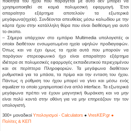
ποιότητα του ήχου που παράγεται με αυτό δεν μπορεί να
χρησιμοποιηθεί σε καμιά πολυμεσική εφαρμογή. Έτσι
απαραίτητο εξάρτημα αποτελούν τα εξωτερικά
μεγάφωνα(ηχεία). Συνδέονται απευθείας μέσω καλωδίου με την
κάρτα ήχου στην κατάλληλη θύρα που είναι διαθέσιμη για αυτό
το σκοπο.
– Σήμερα υπάρχουν στο εμπόριο Multimedia υπολογιστές οι
οποίοι διαθέτουν ενσωματωμένα ηχεία υψηλών προδιαγαφών.
Όπως και να έχει όμως τα ηχεία αυτά που μπορούν να
παράγουν στερεοφωνικό ήχο είναι απαραίτητο εξάρτημα
ιδιέτερα σε πολυμεσικές εφαρμογές εκπαιδευτικού περιεχομένου
και σε περίπτερα Πληροφοριών. Τα μεγάφωνα διαθέτουν
ρυθμιστικά για τα μπάσα, τα πρίμα και την ενταση του ήχου.
Πάντως η ρύθμιση του ήχου μπορεί να γίνει και μέσω ενός
equalizer το οποίο χρησιμοποιεί ένα απλό interface. Τα εξωτερικά
μεγάφωνα πρέπει να έχουν μαγνητική θωράκιση και να μην
είναι πολύ κοντά στην οθόνη για να μην επηρεάζουν την τον
υπολογιστή.
300+ μοναδικοί
Υπολογισμοί - Calculators
●
VresKEP.gr ●
Πολίτες & ΚΕΠ