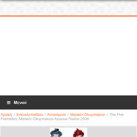
Μενού
Αρχική
/
Εγκυκλοπαίδεια
/
Αντικείμενα
/
Μασκότ Ολυμπιακών
/
The Five
Friendlies, Μασκότ Ολυμπιακών Αγώνων Πεκίνο 2008