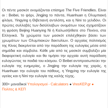
Οι πέντε μασκότ ονομάζονται επίσημα The Five Friendlies. Είναι
οι : Beibei, το ψάρι, Jingjing το πάντα, Huanhuan η Ολυμπιακή
φλόγα, Yingying η Θιβετιανή αντιλόπη, και η Nini το χελιδόνι. Οι
πρώτες συλλαβές των δισύλλαβων ονομάτων τους σχηματίζουν
τη φράση Beijing Huanying Ni ή Καλωσήλθατε στο Πεκίνο, στα
Ελληνικά. Τα χρώματα των μασκότ επιλέχθηκαν βάσει των
χρωμάτων των Ολυμπιακών δακτυλίων. O αρχαίος πολιτισμός
της Κίνας διακρίνεται από την παράδοση της ευλογίας μέσα από
σημάδια και σύμβολα. Κάθε μία από τις μασκότ συμβολίζει μία
διαφορετική ευλογία και θα τιμήσει την αρχαία αυτή παράδοση
ευλογώντας τα παιδιά του κόσμου. Ο Beibei αντιπροσωπεύει την
ευλογία της ευημερίας, ο Jingjing την ευλογία της χαράς, η
Huanhuan την ευλογία του πάθους, η Yingying την ευλογία της
υγείας και η Nini την ευλογία της καλής τύχης.
300+ μοναδικοί
Υπολογισμοί - Calculators
●
VresKEP.gr ●
Πολίτες & ΚΕΠ