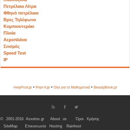
Πετρέλαιο Λίτρα
Φθηνό πετρέλαιο
Βρες Τηλέφωνο
Κομπιουτεράκι
Πλοία
Αεροπλάνα
Σεισμός
Speed Test
IP
•
•
•
HelpPost.gr
Popi-it.gr
Όλα για τα Μαθηματικά
ΒeautyΒook.gr
© 2001-2016 Asxetos.gr
About us
Όροι Χρήσης
SiteMap
Επικοινωνία
Hosting
Rainhost