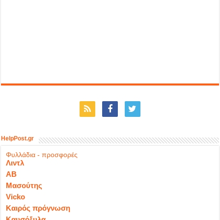
HelpPost.gr
Φυλλάδια - προσφορές
Λιντλ
ΑΒ
Μασούτης
Vicko
Καιρός πρόγνωση
Καυσόξυλα