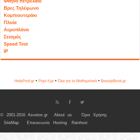
Φθηνό πετρέλαιο
Βρες Τηλέφωνο
Κομπιουτεράκι
Πλοία
Αεροπλάνα
Σεισμός
Speed Test
IP
•
•
•
HelpPost.gr
Popi-it.gr
Όλα για τα Μαθηματικά
ΒeautyΒook.gr
© 2001-2016 Asxetos.gr
About us
Όροι Χρήσης
SiteMap
Επικοινωνία
Hosting
Rainhost