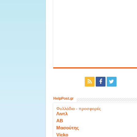
HelpPost.gr
Φυλλάδια - προσφορές
Λιντλ
ΑΒ
Μασούτης
Vicko