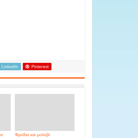
LinkedIn
Pinterest
δα
Φρύδια και μολύβι