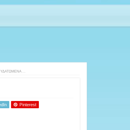
ΦΥΔΑΤΩΜΕΝΑ …
edIn
Pinterest