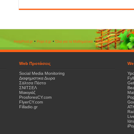
•
•
•
HelpPost.gr
Popi-it.gr
Όλα για τα Μαθηματικά
ΒeautyΒook.gr
Web Προτάσεις
We
Social Media Monitoring
Ypo
Διαφημιστικα Δωρα
Fyl
Σάλτσα Πέστο
Get
ΣΝΙΤΣΕΛ
Bea
Μακιγιάζ
Mat
ProsforesCY.com
Pop
FlyerCY.com
Gou
Filladio.gr
AT
Rai
Liv
Ιά
iPo