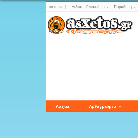
Λεξικό – Γλωσσάρια
Παράδοση
09.08.26
Αρχική
Αρθογραφία