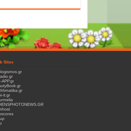
b Sites
logismos.gr
ladio.gr
-APP.gr
utyBook.gr
hhmatika.gr
i-it.gr
rmelia
HENSPHOTONEWS.GR
nhost
escores
τωρ
p