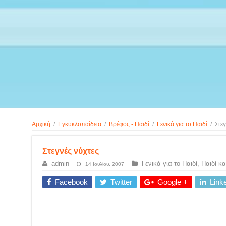
Αρχική
/
Εγκυκλοπαίδεια
/
Βρέφος - Παιδί
/
Γενικά για το Παιδί
/
Στεγ
Στεγνές νύχτες
admin
Γενικά για το Παιδί
,
Παιδί κα
14 Ιουλίου, 2007
Facebook
Twitter
Google +
Link