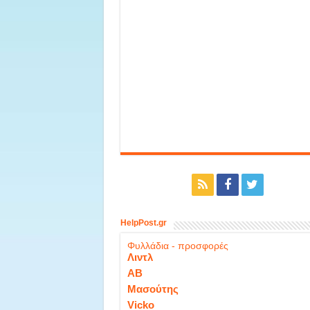
HelpPost.gr
Φυλλάδια - προσφορές
Λιντλ
ΑΒ
Μασούτης
Vicko