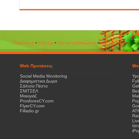
•
•
•
HelpPost.gr
Popi-it.gr
Όλα για τα Μαθηματικά
ΒeautyΒook.gr
Web Προτάσεις
We
Social Media Monitoring
Ypo
Διαφημιστικα Δωρα
Fyl
Σάλτσα Πέστο
Get
ΣΝΙΤΣΕΛ
Bea
Μακιγιάζ
Mat
ProsforesCY.com
Pop
FlyerCY.com
Gou
Filladio.gr
AT
Rai
Liv
Ιά
iPo