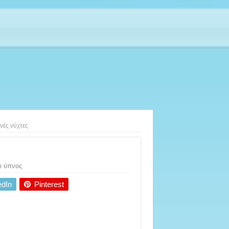
νές νύχτες
ι ύπνος
edIn
Pinterest