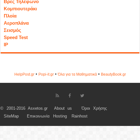
Βρες Τηλέφωνο
Κομπιουτεράκι
Πλοία
Αεροπλάνα
Σεισμός
Speed Test
IP
•
•
•
HelpPost.gr
Popi-it.gr
Όλα για τα Μαθηματικά
ΒeautyΒook.gr
© 2001-2016 Asxetos.gr
About us
Όροι Χρήσης
SiteMap
Επικοινωνία
Hosting
Rainhost