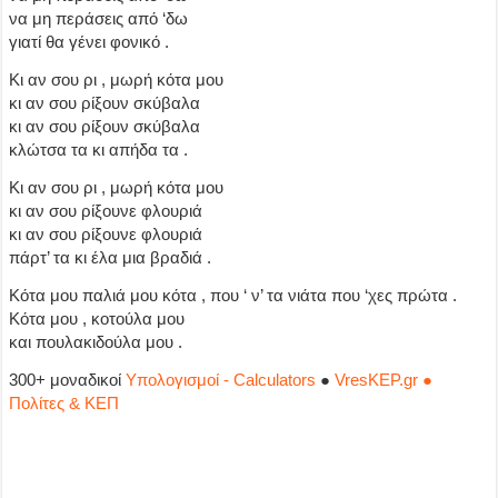
να μη περάσεις από ‘δω
γιατί θα γένει φονικό .
Κι αν σου ρι , μωρή κότα μου
κι αν σου ρίξουν σκύβαλα
κι αν σου ρίξουν σκύβαλα
κλώτσα τα κι απήδα τα .
Κι αν σου ρι , μωρή κότα μου
κι αν σου ρίξουνε φλουριά
κι αν σου ρίξουνε φλουριά
πάρτ’ τα κι έλα μια βραδιά .
Κότα μου παλιά μου κότα , που ‘ ν’ τα νιάτα που ‘χες πρώτα .
Κότα μου , κοτούλα μου
και πουλακιδούλα μου .
300+ μοναδικοί
Υπολογισμοί - Calculators
●
VresKEP.gr ●
Πολίτες & ΚΕΠ